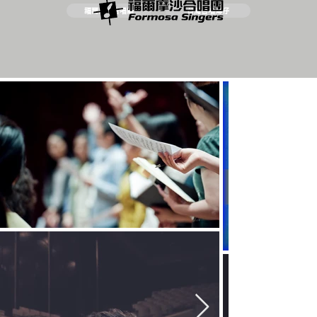
福爾摩沙合唱團
台灣合唱簿仔