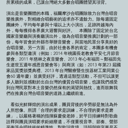
所累積的成果，已讓台灣絕大多數合唱團體望其項背。
演出是音樂團體的本職，福爾摩沙合唱團除致力台灣合唱音
樂推廣外，對精緻合唱藝術的追求亦不遺餘力。除每週固定
團練外，平均每年參與十場以上大小演出，足跡跨越海內
外，每每獲得各界廣大迴響與好評。 本團除了固定於台北
國家音樂廳與演奏廳演出外，做為合唱音樂推廣計劃的一部
份，每年皆會於外縣市舉辦音樂會，與當地民眾分享美好的
合唱音樂。另一方面，由於社會各界的肯定，本團多有機會
參與各類型邀演（例如：2014 年桃園長老教會平安七月節音
樂會、2011 年慈林之夜音樂會、2013 年心有福田～鄭福田先
生逝世五週年感恩音樂會等）與商演（如：2013 年第23 屆國
家品質獎頒獎典禮、2013 年台灣醫療暨生技器材工業同業公
會60 週年慶）並廣受好評，透過這類型活動，不但可以讓更
多人聽到並感動於出自台灣的優質合唱音樂，也讓我們感受
到台灣民眾對本土音樂仍然保有的渴望與熱忱，進而鼓舞我
們在推廣台灣合唱音樂的道路上繼續前進。
看似光鮮輝煌的演出成果，團員背後的辛勞卻是無法為外
人所想像。所謂「合理的要求是訓練，不合理的要求是磨
練」，以嚴格著稱的指揮蘇慶俊老師，於平日排練時對歌曲
詮釋與團員演唱要求鉅細靡遺，不僅重視音準、節奏、聲部
平衡等合唱技術的精準性，對歌詞意境、語韻與咬字更是不