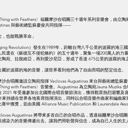
the Thing with Feathers〉福爾摩沙合唱團三十週年系列音樂會，由立
Augustinas 與藝術總監蘇慶俊共同指揮——
念，也能戰勝革命」
ging Revolution）發生在1989年，距離台灣八千公里的波羅的海
人民選在《蘇德互不侵犯條約》的五十週年，聚集一場200萬人的力
立陶宛、拉脫維亞，再到愛沙尼亞，形成了長達 675公里的波羅的海
出屬於波羅的海的音樂，讓世界看到他們為了自由而唱的堅定信念。
合唱團邀請立陶宛指揮 Vaclovas Augustinas 來台與藝術總監
e Thing with Feathers〉音樂會。Augustinas 為立陶宛Jauna Muzi
 2021 年受邀參加台北國際合唱音樂節演出，獲得觀眾熱烈迴響及
nas 近年來持續在世界各地客席指揮演出，同時以合唱音樂作曲家和編曲
，並由美國 Alliance Music Publication 和 Laurendale Asso
clovas Augustinas 將帶來多首自己的合唱作品，透過福爾摩沙合
與感染力的音樂傳遞出去。讓我們用歌聲與信念，成為自己人生的主