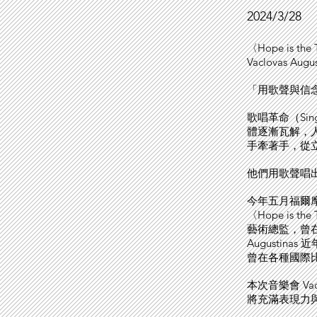
2024/3/28
〈Hope is 
Vaclovas 
「用歌聲與信
歌唱革命（Sin
體逐漸瓦解，
手牽著手，從
他們用歌聲唱
今年五月福爾摩沙
〈Hope is th
藝術總監，曾在
Augusti
曾在各種國際比賽中獲獎
本次音樂會 Va
將充滿表現力