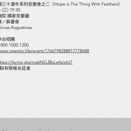
週年系列音樂會之二《Hope is The Thing With Feathers》
(三) 19:30
廳院 國家音樂廳
揮／蘇慶俊
as Augustinas
沙合唱團
00.1000.1200
/www.opentix.life/event/1766798288817778688
ttps://forms.gle/me6NGJBxLe4zjxtU7
名額有限報名從速