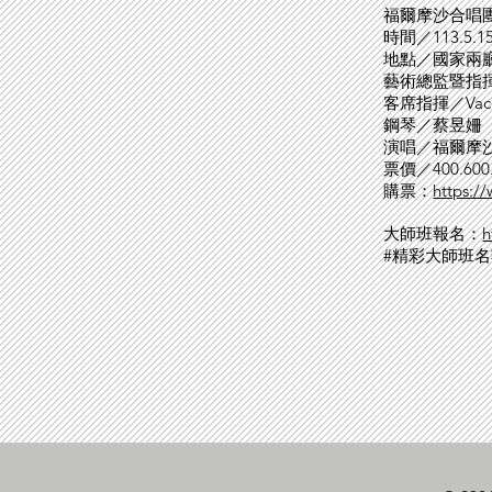
福爾摩沙合唱團三十
時間／113.5.15 
地點／國家兩
藝術總監暨指
客席指揮／Vaclov
鋼琴／蔡昱姍
演唱／福爾摩
票價／400.600.8
購票：
https:/
大師班報名：
h
#精彩大師班