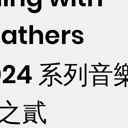
eathers
024 系列音
之貳