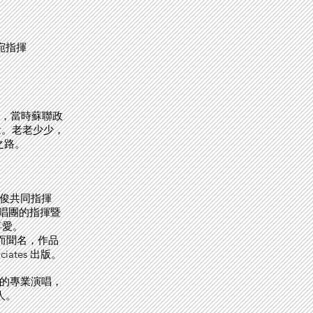
陶宛指揮
三國，當時蘇聯政
量。老老少少，
之路。
蘇慶俊共同指揮
ka 合唱團的指揮暨
喜愛。
家而聞名，作品
ciates 出版。
唱團的專業演唱，
人。