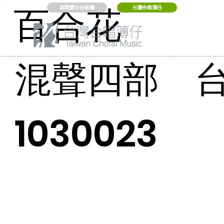
百合花
福爾摩沙合唱團
台灣合唱簿仔
混聲四部 
1030023